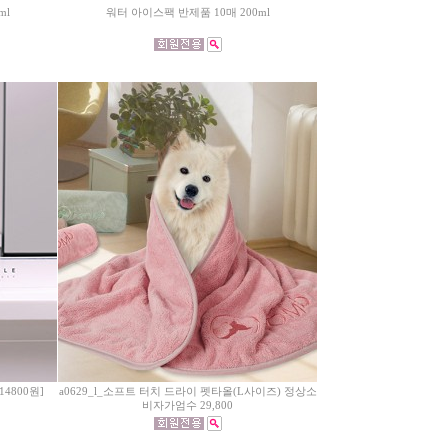
ml
워터 아이스팩 반제품 10매 200ml
4800원]
a0629_l_소프트 터치 드라이 펫타올(L사이즈) 정상소
비자가엄수 29,800