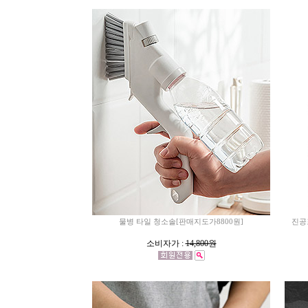
물병 타일 청소솔[판매지도가8800원]
진공포
소비자가 :
14,800원