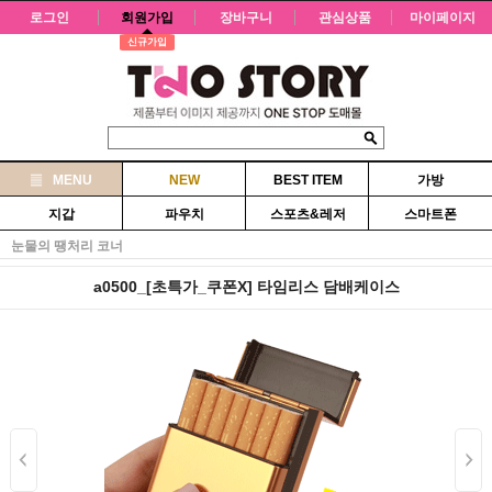
로그인
회원가입
장바구니
관심상품
마이페이지
신규가입
MENU
NEW
BEST ITEM
가방
지갑
파우치
스포츠&레저
스마트폰
눈물의 땡처리 코너
a0500_[초특가_쿠폰X] 타임리스 담배케이스