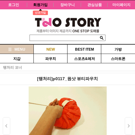
로그인
회원가입
장바구니
관심상품
마이페이지
신규가입
MENU
NEW
BEST ITEM
가방
지갑
파우치
스포츠&레저
스마트폰
땡처리 코너
[땡처리]p0117_원샷 뷰티파우치