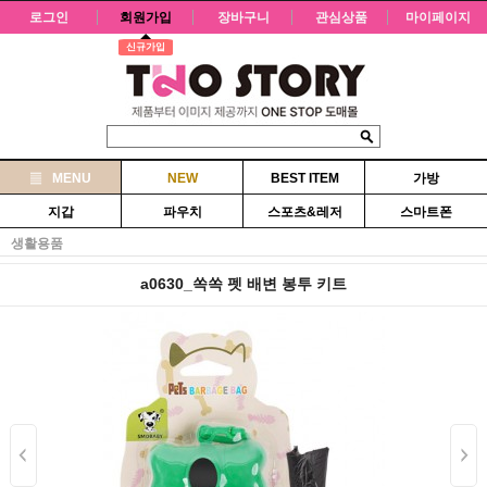
로그인
회원가입
장바구니
관심상품
마이페이지
신규가입
MENU
NEW
BEST ITEM
가방
지갑
파우치
스포츠&레저
스마트폰
생활용품
a0630_쏙쏙 펫 배변 봉투 키트