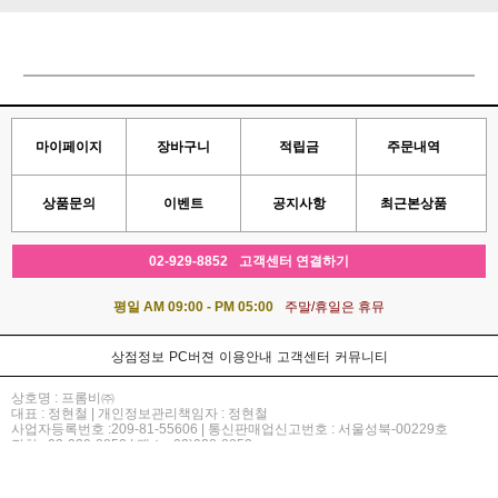
마이페이지
장바구니
적립금
주문내역
상품문의
이벤트
공지사항
최근본상품
02-929-8852
고객센터 연결하기
평일 AM 09:00 - PM 05:00
주말/휴일은 휴뮤
상점정보
PC버젼
이용안내
고객센터
커뮤니티
상호명 : 프롬비㈜
대표 : 정현철 | 개인정보관리책임자 : 정현철
사업자등록번호 :209-81-55606 | 통신판매업신고번호 : 서울성북-00229호
전화 : 02-929-8852 | 팩스 : 02)928-8852
주소 : 서울시 성북구 종암동 25-63 유승빌딩 5층