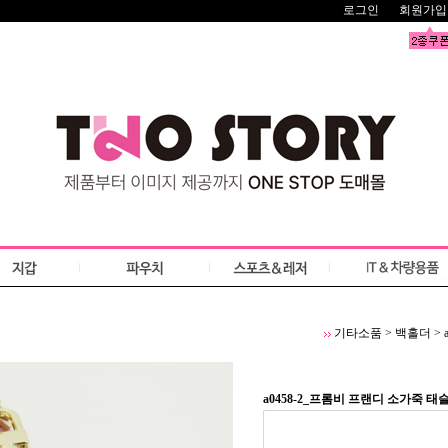
로그인
회원가입
기타소품
>
백홀더
>
a0458-2_프롬비 프랜디 소가죽 태