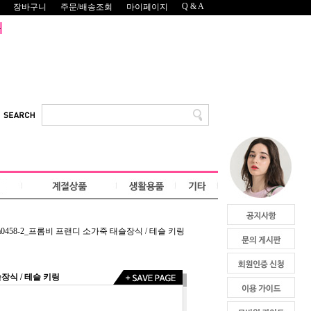
Q & A
장바구니
주문/배송조회
마이페이지
a0458-2_프롬비 프랜디 소가죽 태슬장식 / 테슬 키링
슬장식 / 테슬 키링