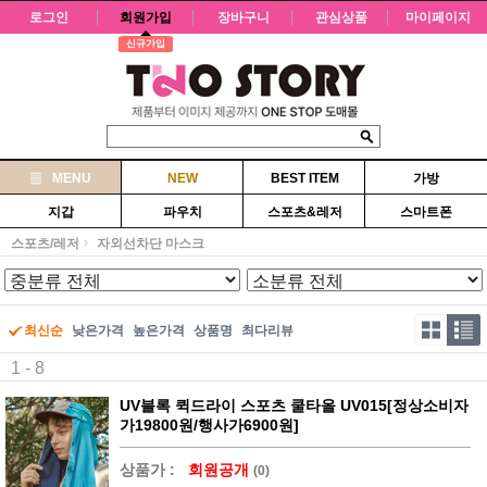
로그인
회원가입
장바구니
관심상품
마이페이지
신규가입
MENU
NEW
BEST ITEM
가방
지갑
파우치
스포츠&레저
스마트폰
스포츠/레저
자외선차단 마스크
최신순
낮은가격
높은가격
상품명
최다리뷰
1 - 8
UV블록 퀵드라이 스포츠 쿨타올 UV015[정상소비자
가19800원/행사가6900원]
상품가 :
회원공개
(0)