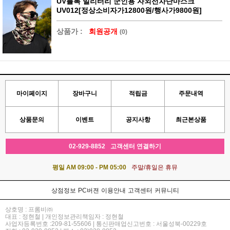
UV블록 밀리터리 군인용 자외선차단마스크
UV012[정상소비자가12800원/행사가9800원]
상품가 :
회원공개
(0)
마이페이지
장바구니
적립금
주문내역
상품문의
이벤트
공지사항
최근본상품
02-929-8852
고객센터 연결하기
평일 AM 09:00 - PM 05:00
주말/휴일은 휴뮤
상점정보
PC버젼
이용안내
고객센터
커뮤니티
상호명 : 프롬비㈜
대표 : 정현철 | 개인정보관리책임자 : 정현철
사업자등록번호 :209-81-55606 | 통신판매업신고번호 : 서울성북-00229호