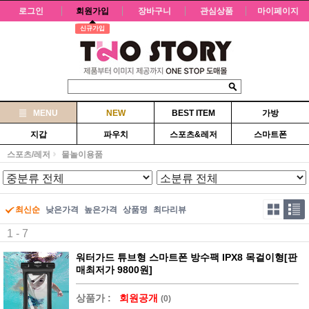
로그인
회원가입
장바구니
관심상품
마이페이지
신규가입
MENU
NEW
BEST ITEM
가방
지갑
파우치
스포츠&레저
스마트폰
스포츠/레저
물놀이용품
최신순
낮은가격
높은가격
상품명
최다리뷰
1 - 7
워터가드 튜브형 스마트폰 방수팩 IPX8 목걸이형[판
매최저가 9800원]
상품가 :
회원공개
(0)