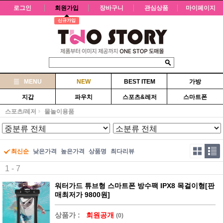
로그인
회원가입
장바구니
관심상품
마이페이지
신규가입
MENU
NEW
BEST ITEM
가방
지갑
파우치
스포츠&레저
스마트폰
스포츠/레저
물놀이용품
최신순
낮은가격
높은가격
상품명
최다리뷰
1 - 7
워터가드 튜브형 스마트폰 방수팩 IPX8 목걸이형[판
매최저가 9800원]
상품가 :
회원공개
(0)