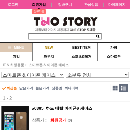
로그인
회원가입
장바구니
관심상품
마이페이지
신규가입
MENU
NEW
BEST ITEM
가방
지갑
파우치
스포츠&레저
스마트폰
IT & 차량용품
스마트폰 & 아이폰 케이스
최신순
낮은가격
높은가격
상품명
최다리뷰
1 - 2
a0365_하드 메탈 아이폰6 케이스
상품가 :
회원공개
(0)