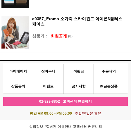
a0357_Fromb 소가죽 스카이윈드 아이폰6플러스
케이스
상품가 :
회원공개
(0)
마이페이지
장바구니
적립금
주문내역
상품문의
이벤트
공지사항
최근본상품
02-929-8852
고객센터 연결하기
평일 AM 09:00 - PM 05:00
주말/휴일은 휴뮤
상점정보
PC버젼
이용안내
고객센터
커뮤니티