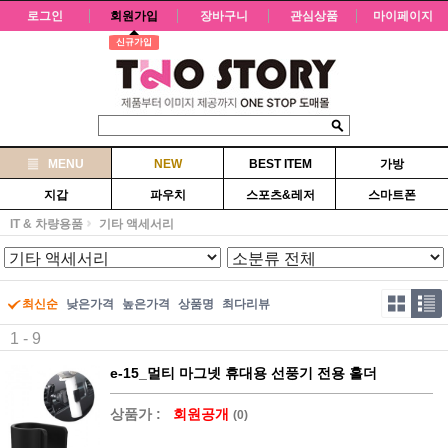
로그인
회원가입
장바구니
관심상품
마이페이지
신규가입
MENU
NEW
BEST ITEM
가방
지갑
파우치
스포츠&레저
스마트폰
IT & 차량용품
기타 액세서리
최신순
낮은가격
높은가격
상품명
최다리뷰
1 - 9
e-15_멀티 마그넷 휴대용 선풍기 전용 홀더
상품가 :
회원공개
(0)